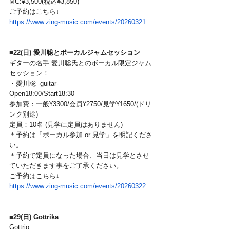
MC:¥3,500(税込¥3,850)
ご予約はこちら↓
https://www.zing-music.com/events/20260321
■
22(日) 
愛川聡とボーカルジャムセッション
ギターの名手 愛川聡氏とのボーカル限定ジャム
セッション！
・愛川聡 -guitar-
Open18:00/Start18:30
参加費：一般¥3300/会員¥2750/見学¥1650/(ドリ
ンク別途)
定員：10名 (見学に定員はありません)
＊予約は「ボーカル参加 or 見学」を明記くださ
い。
＊予約で定員になった場合、当日は見学とさせ
ていただきます事をご了承ください。
ご予約はこちら↓
https://www.zing-music.com/events/20260322
■
29(日) 
Gottrika
Gottrio