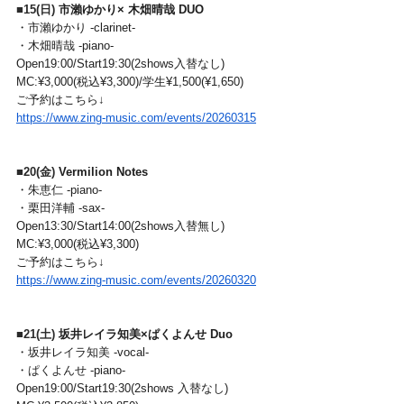
■
15(日) 
市瀨ゆかり× 木畑晴哉 DUO
・市瀨ゆかり -clarinet-
・木畑晴哉 -piano-
Open19:00/Start19:30(2shows入替なし)
MC:¥3,000(税込¥3,300)/学生¥1,500(¥1,650)
ご予約はこちら↓
https://www.zing-music.com/events/20260315
■
20(金) 
Vermilion Notes
・朱恵仁 -piano-
・栗田洋輔 -sax-
Open13:30/Start14:00(2shows入替無し)
MC:¥3,000(税込¥3,300)
ご予約はこちら↓
https://www.zing-music.com/events/20260320
■
21(土) 
坂井レイラ知美×ぱくよんせ Duo
・坂井レイラ知美 -vocal-
・ぱくよんせ -piano-
Open19:00/Start19:30(2shows 入替なし)