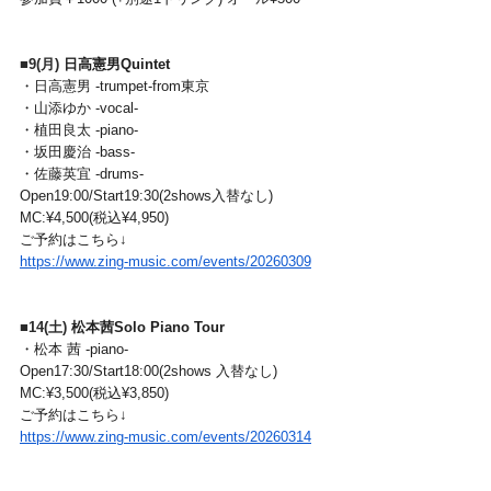
■9(月) 
日高憲男Quintet
・日高憲男 -trumpet-from東京
・山添ゆか -vocal-
・植田良太 -piano-
・坂田慶治 -bass-
・佐藤英宜 -drums-
Open19:00/Start19:30(2shows入替なし)
MC:¥4,500(税込¥4,950)
ご予約はこちら↓
https://www.zing-music.com/events/20260309
■
14(土)
松本茜Solo Piano Tour
・松本 茜 -piano-
Open17:30/Start18:00(2shows 入替なし)
MC:¥3,500(税込¥3,850)
ご予約はこちら↓
https://www.zing-music.com/events/20260314