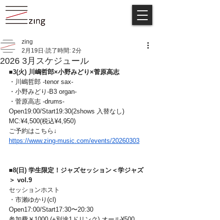
zing
2月19日
読了時間: 2分
2026 3月スケジュール
■
3(火) 
川嶋哲郎×小野みどり×菅原高志
・川嶋哲郎 -tenor sax-
・小野みどり-B3 organ-
・菅原高志 -drums-
Open19:00/Start19:30(2shows 入替なし)
MC:¥4,500(税込¥4,950)
ご予約はこちら↓
https://www.zing-music.com/events/20260303
■
8(日)
学生限定！ジャズセッション＜学ジャズ
＞ vol.9
セッションホスト   
・
市瀨ゆかり(cl)
Open17:00/Start17:30〜20:30
参加費￥1000 (+別途1ドリンク) オール¥500