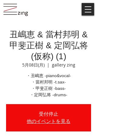
丑嶋恵 & 當村邦明 &
甲斐正樹 & 定岡弘将
(仮称) (1)
5月08日(月)
  |  
gallery zing
・丑嶋恵 -piano&vocal-
・當村邦明 -t.sax-
・甲斐正樹 -bass-
・定岡弘将 -drums-
受付停止
他のイベントを見る