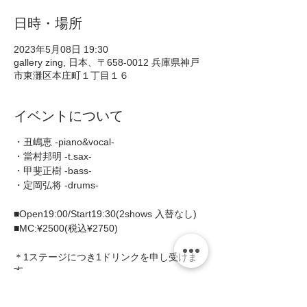
日時・場所
2023年5月08日 19:30
gallery zing, 日本、〒658-0012 兵庫県神戸
市東灘区本庄町１丁目１６
イベントについて
・丑嶋恵 -piano&vocal-
・當村邦明 -t.sax-
・甲斐正樹 -bass-
・定岡弘将 -drums-
■Open19:00/Start19:30(2shows 入替なし)
■MC:¥2500(税込¥2750)
＊1ステージにつき1ドリンクを申し受けま
す。
＊ミュージックチャージ+ご飲食代に別途消
費税を申し受けます。