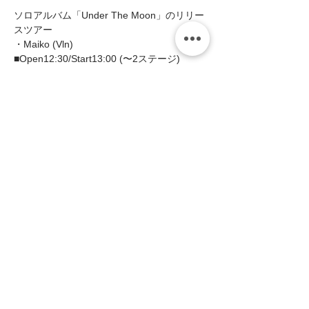
ソロアルバム「Under The Moon」のリリー
スツアー  
・Maiko (Vln)  
■Open12:30/Start13:00 (〜2ステージ)  
■MC: 
予約￥3000(税込￥3300) 
当日￥3500(税込￥3850)
続きを読む >>
このイベントをシェア
zing
〒658-0012 神戸市東灘区本庄町1-16-14
サンフォレストビル101・201
​Tel & Fax:
078.413.4888