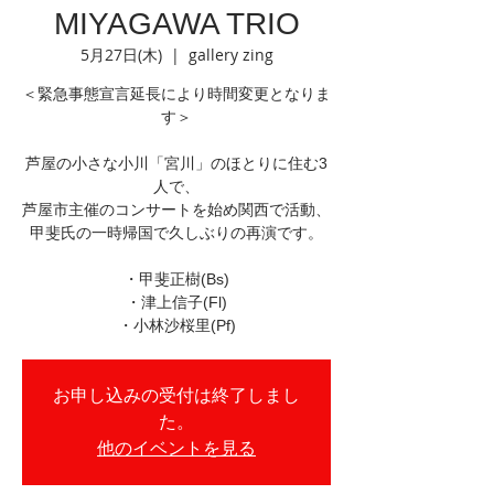
MIYAGAWA TRIO
5月27日(木)
  |  
gallery zing
＜緊急事態宣言延長により時間変更となりま
す＞
芦屋の小さな小川「宮川」のほとりに住む3
人で、
芦屋市主催のコンサートを始め関西で活動、
甲斐氏の一時帰国で久しぶりの再演です。
・甲斐正樹(Bs)
・津上信子(Fl)
・小林沙桜里(Pf)
お申し込みの受付は終了しまし
た。
他のイベントを見る