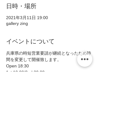
日時・場所
2021年3月11日 19:00
gallery zing
イベントについて
兵庫県の時短営業要請が継続となったため時
間を変更して開催致します。
Open 18:30
1st 19:00/2nd 20:00
Close 21:00
(酒類は20:30まで提供可)
スイングとリリシズム、 そしてインタープ
レイに満ちた、 スリリングなピアノトリオ
です！   
続きを読む >>
このイベントをシェア