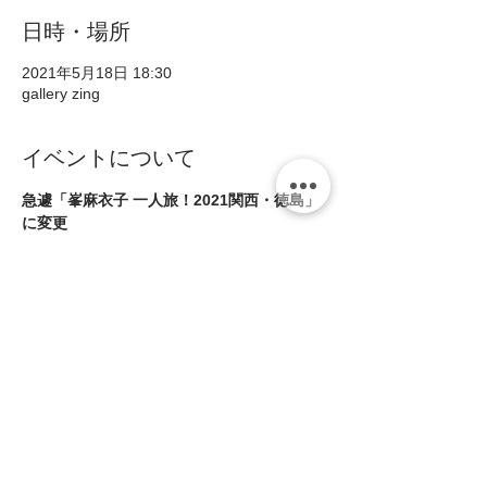
日時・場所
2021年5月18日 18:30
gallery zing
イベントについて
急遽「峯麻衣子 一人旅！2021関西・徳島」
に変更
・峯麻衣子(ds)
・宇野あゆみ(vo)
・西田仁(pf)
・芝田奨(b)
18:00~open 
続きを読む >>
このイベントをシェア