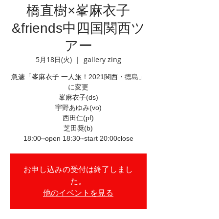
橋直樹×峯麻衣子
&friends中四国関西ツ
アー
5月18日(火)
  |  
gallery zing
急遽「峯麻衣子 一人旅！2021関西・徳島」
に変更
峯麻衣子(ds)
宇野あゆみ(vo)
西田仁(pf)
芝田奨(b)
18:00~open 18:30~start 20:00close
お申し込みの受付は終了しまし
た。
他のイベントを見る