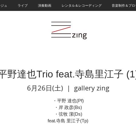
ージュ
ライブ
演奏動画
レンタル＆レコーディング
音楽制作＆プロ
平野達也Trio feat.寺島里江子 (1
6月26日(土)
  |  
gallery zing
・平野 達也(Pf)
・岸 政彦(Bs)
・弦牧 潔(Ds)
feat.寺島 里江子(Tp)