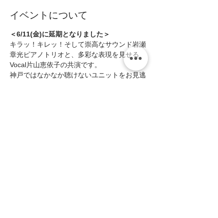
イベントについて
＜6/11(金)に延期となりました＞
キラッ！キレッ！そして崇高なサウンド岩瀬
章光ピアノトリオと、多彩な表現を見せる
Vocal片山恵依子の共演です。  
神戸ではなかなか聴けないユニットをお見逃
し無く！  
・片山恵依子(Vo) 
・岩瀬章光(Pf) 
・田中真登(Bs) 
続きを読む >>
このイベントをシェア