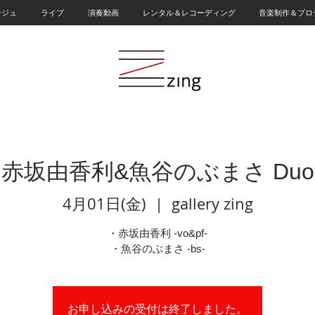
ージュ
ライブ
演奏動画
レンタル＆レコーディング
音楽制作＆プロ
赤坂由香利&魚谷のぶまさ Duo
4月01日(金)
  |  
gallery zing
・赤坂由香利 -vo&pf-
・魚谷のぶまさ -bs-
お申し込みの受付は終了しました。