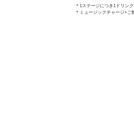
＊1ステージにつき1ドリン
＊ミュージックチャージ+