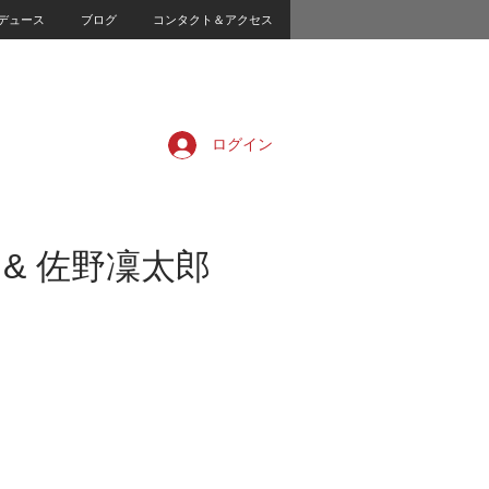
デュース
ブログ
コンタクト＆アクセス
ログイン
應河 & 佐野凜太郎