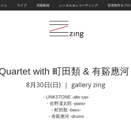
ージュ
ライブ
演奏動画
レンタル＆レコーディング
音楽制作＆プロ
 Quartet with 町田類 & 有谿
8月30日(日)
  |  
gallery zing
・LINKSTONE -alto sax-
・佐野凜太郎 -piano-
・町田類 -bass-
・有谿應河 -drums