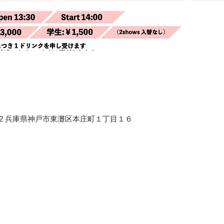
658-0012 兵庫県神戸市東灘区本庄町１丁目１６
              
                         