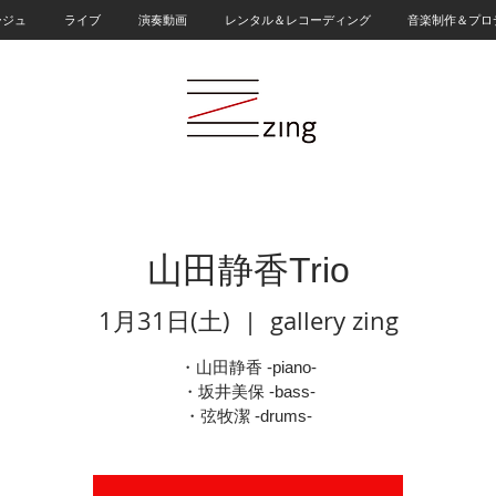
ージュ
ライブ
演奏動画
レンタル＆レコーディング
音楽制作＆プロ
山田静香Trio
1月31日(土)
  |  
gallery zing
・山田静香 -piano-
・坂井美保 -bass-
・弦牧潔 -drums-