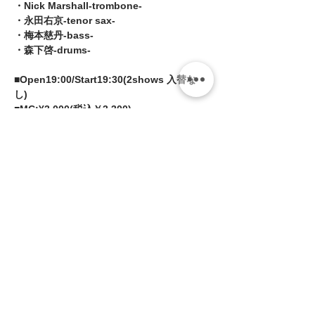
・Nick Marshall-trombone- 
・永田右京-tenor sax- 
・梅本慈丹-bass- 
・森下啓-drums-  
■Open19:00/Start19:30(2shows 入替な
し) 
■MC:¥3,000(税込￥3,300)
続きを読む >>
このイベントをシェア