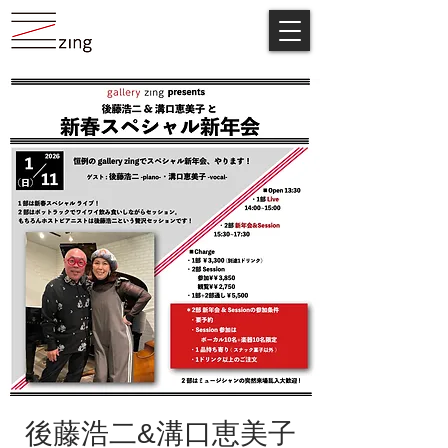
後藤浩二&溝口恵美子