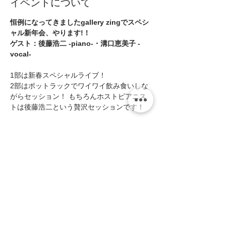
イベントについて
恒例になってきましたgallery zingでスペシ
ャル新年会、やります!！
ゲスト：後藤浩二 -piano-・溝口恵美子 -
vocal- 
1部は新春スペシャルライブ！ 
2部はポットラックでワイワイ飲み食いしな
がらセッション！ もちろんホストピアニス
トは後藤浩二という贅沢セッションです！ 
■Open13:30 
・1部 Live 14:00〜15:00 
続きを読む >>
このイベントをシェア