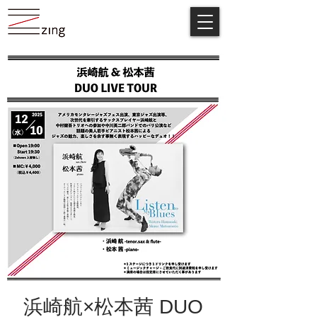
浜崎航×松本茜 DUO