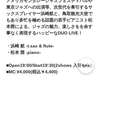
アメリカモンタレージャズフェスティバルや
東京ジャズへの出演等、次世代を牽引するサ
ックスプレイヤー浜崎航と、鳥取観光大使で
もあり多忙を極める話題の若手ピアニスト松
本茜による、ジャズの魅力、楽しさをを余す
事なく表現するハッピーなDUO LIVE！
・浜崎 航 -t.sax & flute-
・松本 茜 -piano-
■Open19:00/Start19:30(2shows 入替なし)
■MC:¥4,000(税込￥4,400)
チケット等はありません。当日、受付に
てミュージックチャージをお支払いくだ
さい。
続きを読む >>