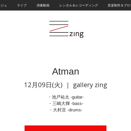
ージュ
ライブ
演奏動画
レンタル＆レコーディング
音楽制作＆プロ
Atman
12月09日(火)
  |  
gallery zing
・池戸祐太 -guitar-
・三嶋大輝 -bass-
・大村亘 -drums-