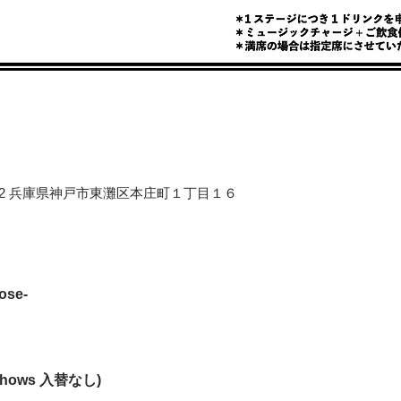
658-0012 兵庫県神戸市東灘区本庄町１丁目１６
ose-
(2shows 入替なし)