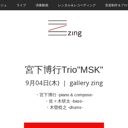
ージュ
ライブ
演奏動画
レンタル＆レコーディング
音楽制作＆プロ
宮下博行Trio"MSK"
9月04日(木)
  |  
gallery zing
・宮下博行 -piano & compose-
・佐々木研太 -bass-
・木曽稔之 -drums-