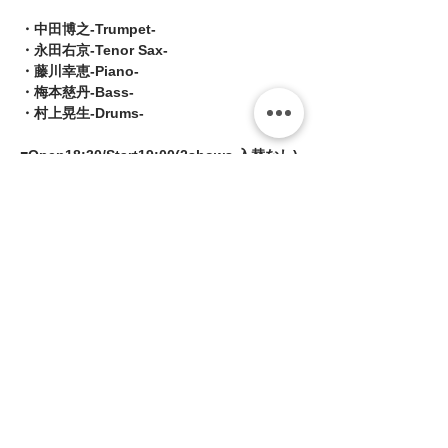
・中田博之-Trumpet-
・永田右京-Tenor Sax-
・藤川幸恵-Piano-
・梅本慈丹-Bass-
・村上晃生-Drums-
■Open18:30/Start19:00(2shows 入替なし)
続きを読む >>
このイベントをシェア