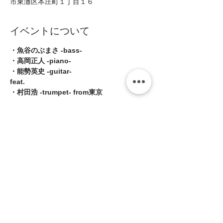
市東灘区本庄町１丁目１６
イベントについて
・魚谷のぶまさ -bass-
・高岡正人 -piano-
・能勢英史 -guitar-
feat.
・村田浩 -trumpet- from東京
■Open19:00/Start19:30(2shows 入替なし)
続きを読む >>
このイベントをシェア