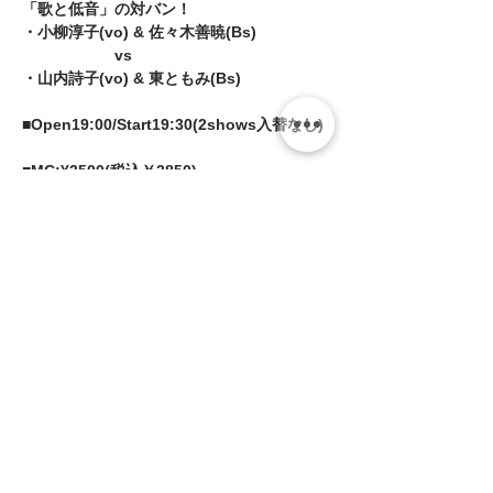
「歌と低音」の対バン！  
・小柳淳子(vo) & 佐々木善暁(Bs) 
　　　　　　vs 
・山内詩子(vo) & 東ともみ(Bs)  
■Open19:00/Start19:30(2shows入替なし) 
■MC:¥3500(税込￥3850)
続きを読む >>
このイベントをシェア