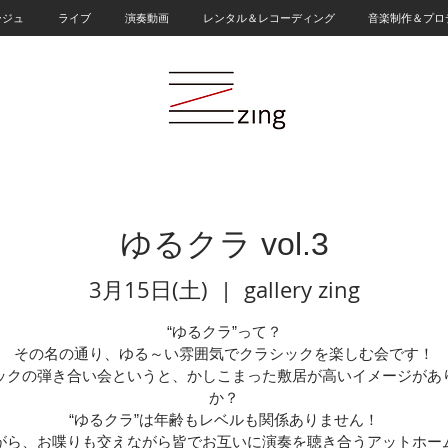
ージュ
ライブ
演奏動画
レンタル＆レコーディング
音楽制作＆プロ
ゆるクラ vol.3
3月15日(土)
  |  
gallery zing
“ゆるクラ”って？
その名の通り、ゆる～い雰囲気でクラシックを楽しむ会です！
ックの弾き合い会というと、かしこまった敷居が高いイメージがあ
か？
“ゆるクラ”は年齢もレベルも関係ありません！
がら、お喋りも交えながら皆でお互いに演奏を聴き合うアットホー