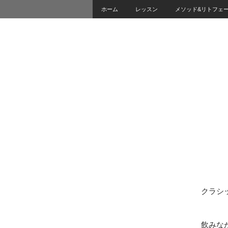
ホーム
レッスン
メソッド&リトフェ
クラシ
飲みな