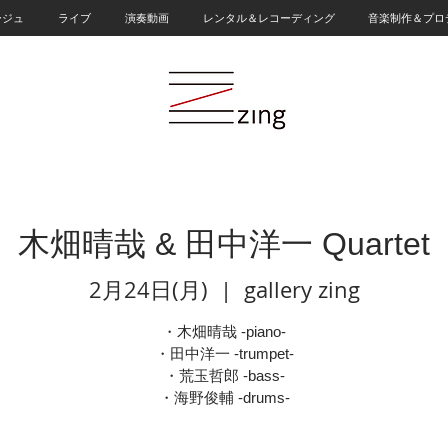
ージュ
ライブ
演奏動画
レンタル＆レコーディング
音楽制作＆プロ
木畑晴哉 & 田中洋一 Quartet
2月24日(月)
  |  
gallery zing
・木畑晴哉 -piano-
・田中洋一 -trumpet-
・荒玉哲郎 -bass-
・海野俊輔 -drums-