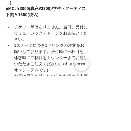
し) 
■MC: ¥3000(税込¥3300)/学生・アーティス
ト割￥1650(税込)
チケット等はありません。当日、受付に
てミュージックチャージをお支払いくだ
さい。
1ステージにつき1ドリンクの注文をお
願いしております。受付時に一杯目を、
休憩時に二杯目をカウンターまでお越し
いただきご注文ください。(キャッシュ
オンシステムです)
お席は原則お越しになられた順の自由席
となりますが、予約で満席になった場合
などは指定席とさせていただく事があり
ますのでご了承ください。
続きを読む >>