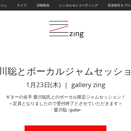
ージュ
ライブ
演奏動画
レンタル＆レコーディング
音楽制作＆プロ
川聡とボーカルジャムセッシ
1月23日(木)
  |  
gallery zing
ギターの名手 愛川聡氏とのボーカル限定ジャムセッション！
＜定員となりましたので受付終了とさせていただきます＞
・愛川聡 -guitar-