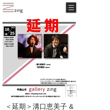
＜延期＞溝口恵美子 &