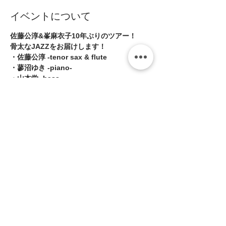
イベントについて
佐藤公淳&峯麻衣子10年ぶりのツアー！ 
骨太なJAZZをお届けします！ 
・佐藤公淳 -tenor sax & flute 
・蓼沼ゆき -piano- 
・山本学 -bass- 
・峯麻衣子 -drums-
続きを読む >>
このイベントをシェア