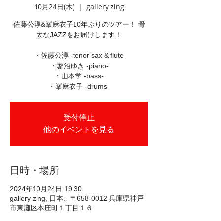
10月24日(木)
  |  
gallery zing
佐藤公淳&峯麻衣子10年ぶりのツアー！ 骨
太なJAZZをお届けします！
・佐藤公淳 -tenor sax & flute
・蓼沼ゆき -piano-
・山本学 -bass-
・峯麻衣子 -drums-
受付停止
他のイベントを見る
日時・場所
2024年10月24日 19:30
gallery zing, 日本、〒658-0012 兵庫県神戸
市東灘区本庄町１丁目１６