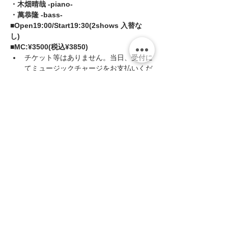
・木畑晴哉 -piano- 
・萬恭隆 -bass-  
■Open19:00/Start19:30(2shows 入替な
し)  
■MC:¥3500(税込¥3850)
チケット等はありません。当日、受付に
てミュージックチャージをお支払いくだ
さい。
続きを読む >>
このイベントをシェア
zing