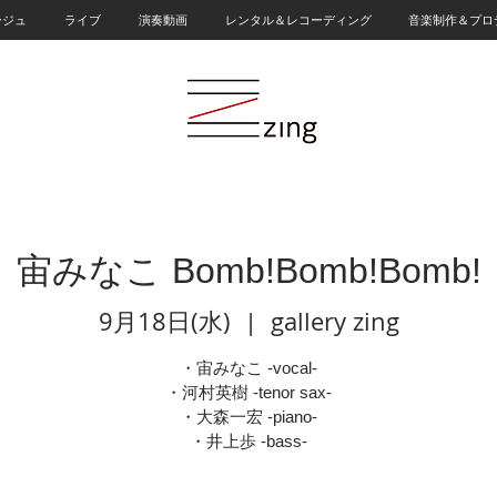
ージュ
ライブ
演奏動画
レンタル＆レコーディング
音楽制作＆プロ
宙みなこ Bomb!Bomb!Bomb!
9月18日(水)
  |  
gallery zing
・宙みなこ -vocal-
・河村英樹 -tenor sax-
・大森一宏 -piano-
・井上歩 -bass-