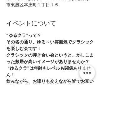
市東灘区本庄町１丁目１６
イベントについて
“ゆるクラ”って？  
その名の通り、ゆる～い雰囲気でクラシック
を楽しむ会です！  
クラシックの弾き合い会というと、かしこま
った敷居が高いイメージがありませんか？ 
 “ゆるクラ”は年齢もレベルも関係ありませ
ん！  
飲みながら、お喋りも交えながら皆でお互い
に演奏を聴き合うアットホームな会です。   
練習中の曲を途中まで弾いて(吹いて)みる？
リハーサル代わりに？まずは雰囲気だけ見て
みたい？  
続きを読む >>