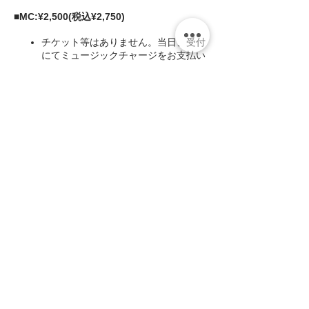
■MC:¥2,500(税込¥2,750)
チケット等はありません。当日、受付
にてミュージックチャージをお支払い
ください。
1ステージにつき1ドリンクの注文をお
願いしております。受付時に一杯目
を、休憩時に二杯目をカウンターまで
お越しいただきご注文ください。(キ
ャッシュオンシステムです)
お席は原則お越しになられた順の自由
このイベントをシェア
席となりますが、予約で満席になった
場合などは指定席とさせていただく事
がありますのでご了承ください。
お店はお酒のメニューが中心となって
おり、お食事の用意がおつまみ程度し
かございません。御来場前にお食事を
お済ませ頂く事をお勧めいたします。
キャンセル待ちをされている場合があ
zing
りますので、致し方なくキャンセルさ
〒658-0012 神戸市東灘区本庄町1-16-14
れる場合はできるだけ早くお知らせく
サンフォレストビル101・201
ださい。(キャンセル料は発生しませ
​Tel & Fax:
078.413.4888
ん。)