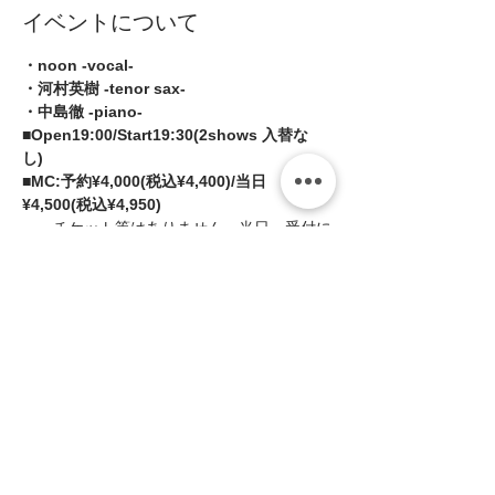
イベントについて
・noon -vocal- 
・河村英樹 -tenor sax- 
・中島徹 -piano-  
■Open19:00/Start19:30(2shows 入替な
し) 
■MC:予約¥4,000(税込¥4,400)/当日
¥4,500(税込¥4,950)
チケット等はありません。当日、受付に
てミュージックチャージをお支払いくだ
さい。
続きを読む >>
このイベントをシェア