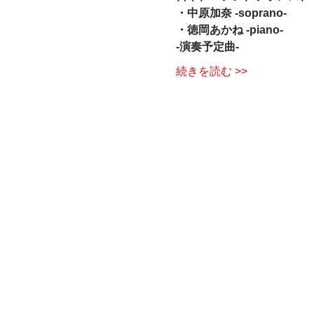
・中原加奈 -soprano-  
・徳岡あかね -piano-   
-演奏予定曲-  
続きを読む >>