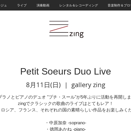
ージュ
ライブ
演奏動画
レンタル＆レコーディング
音楽制作＆プロ
Petit Soeurs Duo Live
8月11日(日)
  |  
gallery zing
プラノとピアノのデュオ "プチ・スール"が5年ぶりに活動を再開しま
zingでクラシックの歌曲のライブはとてもレア！
、ロシア、フランス、それぞれの国の素晴らしい作品をお楽しみくだ
・中原加奈 -soprano-
・徳岡あかね -piano-