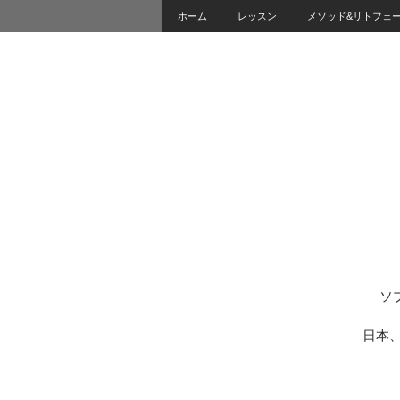
ホーム
レッスン
メソッド&リトフェ
ソ
日本