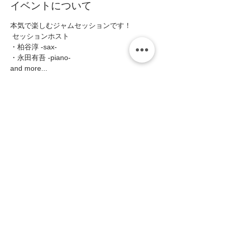
イベントについて
本気で楽しむジャムセッションです！   
 セッションホスト   
・柏谷淳 -sax-   
・永田有吾 -piano-   
and more...    
■Open19:00/Start19:30〜   
続きを読む >>
このイベントをシェア
zing