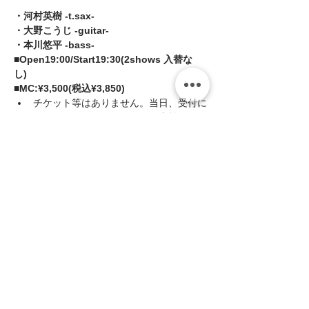
・河村英樹 -t.sax- 
・大野こうじ -guitar- 
・本川悠平 -bass-  
■Open19:00/Start19:30(2shows 入替な
し) 
■MC:¥3,500(税込¥3,850)
チケット等はありません。当日、受付に
てミュージックチャージをお支払いくだ
さい。
続きを読む >>
このイベントをシェア