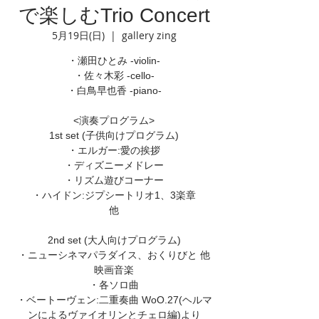
で楽しむTrio Concert
5月19日(日)
  |  
gallery zing
・瀬田ひとみ -violin-
・佐々木彩 -cello-
・白鳥早也香 -piano-
<演奏プログラム>
1st set (子供向けプログラム)
・エルガー:愛の挨拶
・ディズニーメドレー
・リズム遊びコーナー
・ハイドン:ジプシートリオ1、3楽章
他
2nd set (大人向けプログラム)
・ニューシネマパラダイス、おくりびと 他
映画音楽
・各ソロ曲
・ベートーヴェン:二重奏曲 WoO.27(ヘルマ
ンによるヴァイオリンとチェロ編)より