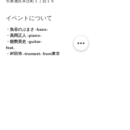
市東灘区本庄町１丁目１６
イベントについて
・魚谷のぶまさ -bass-  
・高岡正人 -piano-  
・能勢英史 -guitar-  
feat. 
・村田浩 -trumpet- from東京   
■Open19:00/Start19:30(2shows 入替な
し) 
続きを読む >>
このイベントをシェア