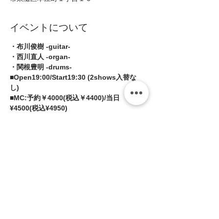
イベントについて
・布川俊樹 -guitar- 
・西川直人 -organ- 
・関根豊明 -drums-  
■Open19:00/Start19:30 (2shows入替な
し) 
■MC:予約￥4000(税込￥4400)/当日
¥4500(税込¥4950)
チケット等はありません。当日、受付に
てミュージックチャージをお支払いくだ
さい。
続きを読む >>
このイベントをシェア