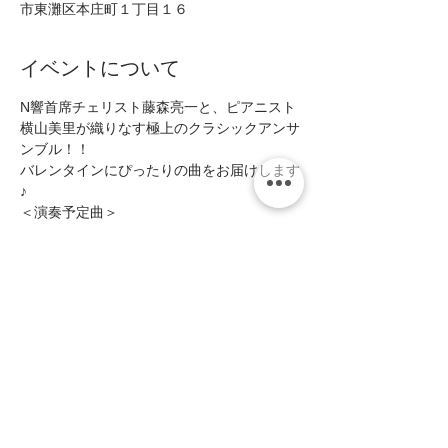
市東灘区本庄町１丁目１６
イベントについて
N響首席チェリスト藤森亮一と、ピアニスト
横山美里が織りなす極上のクラシックアンサ
ンブル！！ 
バレンタインにぴったりの曲をお届けします
♪  
＜演奏予定曲＞ 
ベートーヴェン：チェロソナタ第3番  
カサド：親愛の言葉  
ポッパー：ハンガリー狂詩曲　  
続きを読む >>
このイベントをシェア