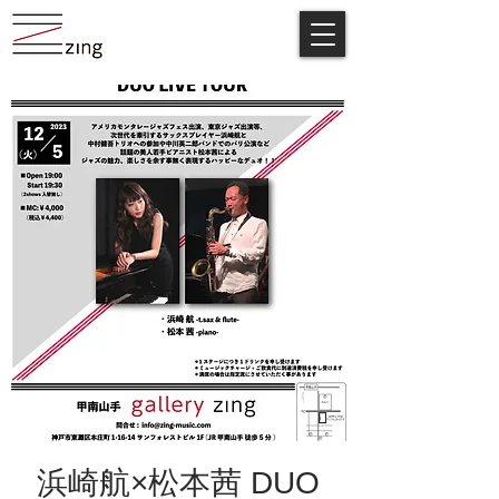
浜崎航×松本茜 DUO