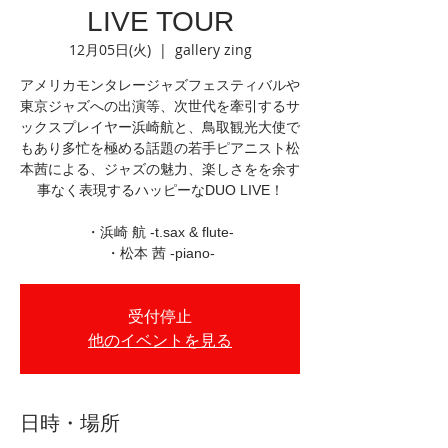
LIVE TOUR
12月05日(火)
  |  
gallery zing
アメリカモンタレージャズフェスティバルや
東京ジャズへの出演等、次世代を牽引するサ
ックスプレイヤー浜崎航と、鳥取観光大使で
もあり多忙を極める話題の若手ピアニスト松
本茜による、ジャズの魅力、楽しさをを余す
事なく表現するハッピーなDUO LIVE！
・浜崎 航 -t.sax & flute-
・松本 茜 -piano-
受付停止
他のイベントを見る
日時・場所