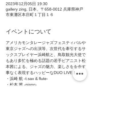
2023年12月05日 19:30
gallery zing, 日本、〒658-0012 兵庫県神戸
市東灘区本庄町１丁目１６
イベントについて
アメリカモンタレージャズフェスティバルや
東京ジャズへの出演等、次世代を牽引するサ
ックスプレイヤー浜崎航と、鳥取観光大使で
もあり多忙を極める話題の若手ピアニスト松
本茜による、ジャズの魅力、楽しさをを余す
事なく表現するハッピーなDUO LIVE！  
・浜崎 航 -t.sax & flute- 
・松本 茜 -piano-  
■Open19:00/Start19:30(2shows 入替なし) 
■MC:¥4000(税込￥4400)    
＊1ステージにつき1ドリンクを申し受けま
す。   
続きを読む >>