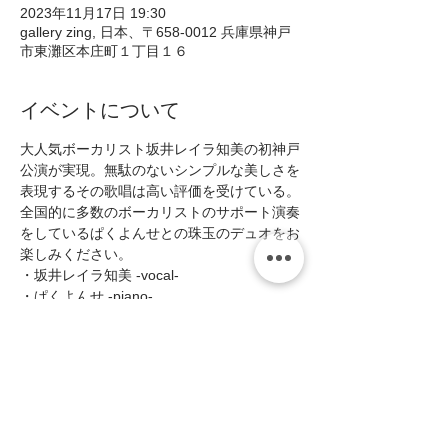
2023年11月17日 19:30
gallery zing, 日本、〒658-0012 兵庫県神戸
市東灘区本庄町１丁目１６
イベントについて
大人気ボーカリスト坂井レイラ知美の初神戸
公演が実現。無駄のないシンプルな美しさを
表現するその歌唱は高い評価を受けている。
全国的に多数のボーカリストのサポート演奏
をしているぱくよんせとの珠玉のデュオをお
楽しみください。  
・坂井レイラ知美 -vocal- 
・ぱくよんせ -piano-  
■Open19:00/Start19:30(2shows 入替なし) 
■MC:¥3500(税込¥3850)   
＊1ステージにつき1ドリンクを申し受けま
す。   
続きを読む >>