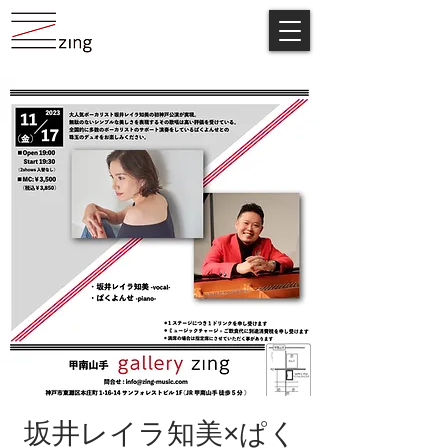
坂井レイラ知美×ぱく