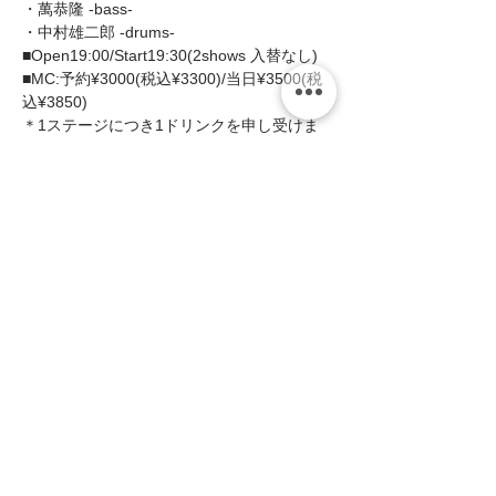
・萬恭隆 -bass- 
・中村雄二郎 -drums-  
■Open19:00/Start19:30(2shows 入替なし)  
■MC:予約¥3000(税込¥3300)/当日¥3500(税
込¥3850) 
＊1ステージにつき1ドリンクを申し受けま
す。  
続きを読む >>
このイベントをシェア
zing
〒658-0012 神戸市東灘区本庄町1-16-14