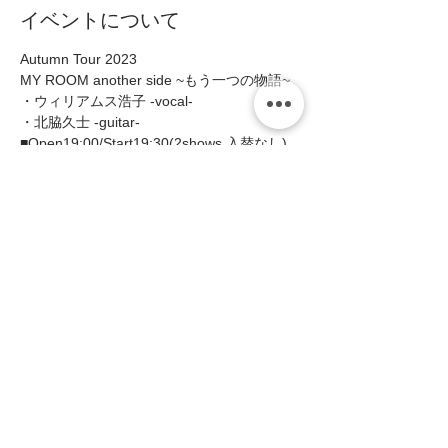
イベントについて
Autumn Tour 2023
MY ROOM another side ~もう一つの物語~
・ウィリアムス浩子 -vocal- 
・北脇久士 -guitar-  
■Open19:00/Start19:30(2shows 入替なし) 
■MC:¥4000(税込¥4400)   
続きを読む >>
このイベントをシェア