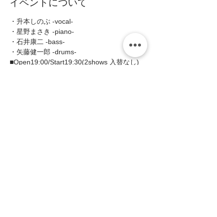
イベントについて
・升本しのぶ -vocal- 
・星野まさき -piano- 
・石井康二 -bass- 
・矢藤健一郎 -drums-  
■Open19:00/Start19:30(2shows 入替なし) 
■MC:¥3000(税込¥3300)   
続きを読む >>
このイベントをシェア
zing