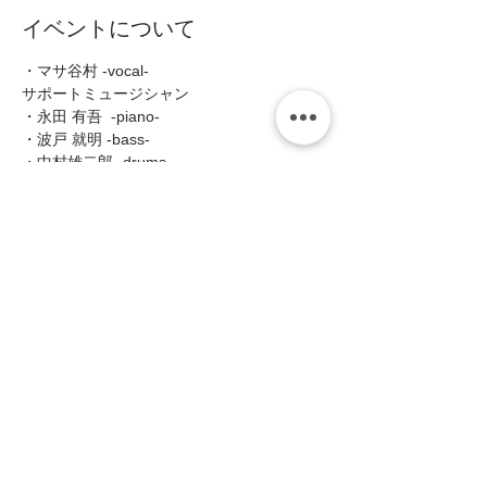
イベントについて
・マサ谷村 -vocal-
サポートミュージシャン
・永田 有吾  -piano-
・波戸 就明 -bass-
・中村雄二郎 -drums-
■Open19:00/Start19:30(2shows 入替なし) 
続きを読む >>
このイベントをシェア