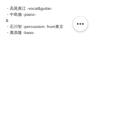
・高尾典江 -vocal&guitar-
・中島徹 -piano-
&
・石川智 -percussion- from東京
・萬恭隆 -bass-
■Open19:00/Start19:30(2shows 入替なし) 
続きを読む >>
このイベントをシェア
zing
〒658-0012 神戸市東灘区本庄町1-16-14