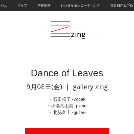
ージュ
ライブ
演奏動画
レンタル＆レコーディング
音楽制作＆プロ
Dance of Leaves
9月08日(金)
  |  
gallery zing
・石田裕子 -vocal-
・小場真由美 -piano-
・北脇久士 -guitar-