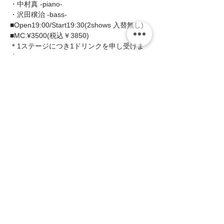
・中村真 -piano- 
・沢田穣治 -bass-  
■Open19:00/Start19:30(2shows 入替無し)  
■MC:¥3500(税込￥3850)   
＊1ステージにつき1ドリンクを申し受けま
す。  
続きを読む >>
このイベントをシェア
zing
〒658-0012 神戸市東灘区本庄町1-16-14
サンフォレストビル101・201