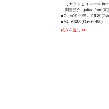
・ミヤタトモコ -vocal- fro
・閑喜弦介 -guitar- from 東京
■Open19:00/Start19:30(
■MC:¥4000(税込¥4400)    
続きを読む >>