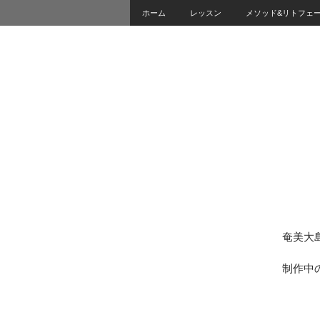
ホーム
レッスン
メソッド&リトフェ
奄美大
制作中