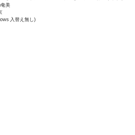
m奄美 
  
2shows 入替え無し) 