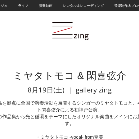
ージュ
ライブ
演奏動画
レンタル＆レコーディング
音楽制作＆プロ
ミヤタトモコ & 閑喜弦介
8月19日(土)
  |  
gallery zing
島を拠点に全国で演奏活動を展開するシンガーのミヤタトモコと、
ト閑喜弦介による初神戸公演。
の作品集から光と循環をテーマにしたオリジナル楽曲をメインにお
す。
・ミヤタトモコ -vocal- from奄美