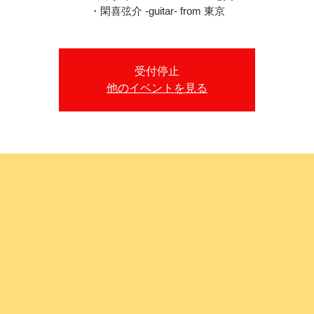
・閑喜弦介 -guitar- from 東京
受付停止
他のイベントを見る