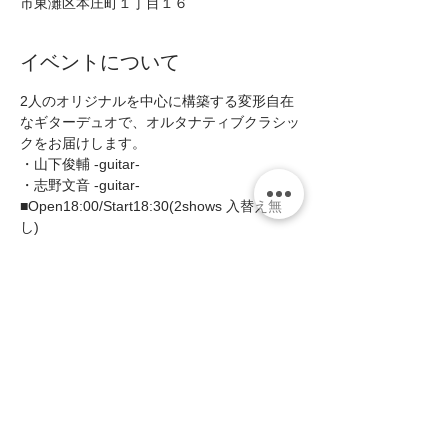
市東灘区本庄町１丁目１６
イベントについて
2人のオリジナルを中心に構築する変形自在
なギターデュオで、オルタナティブクラシッ
クをお届けします。
・山下俊輔 -guitar- 
・志野文音 -guitar-  
■Open18:00/Start18:30(2shows 入替え無
し)  
■MC:¥3300(税込¥3630)   
＊1ステージにつき1ドリンクを申し受けま
す。  
続きを読む >>
このイベントをシェア