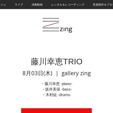
ージュ
ライブ
演奏動画
レンタル＆レコーディング
音楽制作＆プロ
藤川幸恵TRIO
8月03日(木)
  |  
gallery zing
・藤川幸恵 -piano-
・坂井美保 -bass-
・木村紘 -drums-