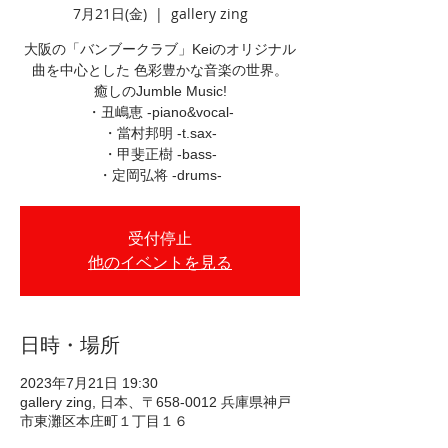
7月21日(金)
  |  
gallery zing
大阪の「バンブークラブ」Keiのオリジナル
曲を中心とした 色彩豊かな音楽の世界。
癒しのJumble Music!
・丑嶋恵 -piano&vocal-
・當村邦明 -t.sax-
・甲斐正樹 -bass-
・定岡弘将 -drums-
受付停止
他のイベントを見る
日時・場所
2023年7月21日 19:30
gallery zing, 日本、〒658-0012 兵庫県神戸
市東灘区本庄町１丁目１６