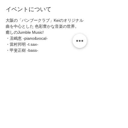
イベントについて
大阪の「バンブークラブ」Keiのオリジナル
曲を中心とした 色彩豊かな音楽の世界。

癒しのJumble Music!
・丑嶋恵 -piano&vocal- 
・當村邦明 -t.sax- 
・甲斐正樹 -bass- 
・定岡弘将 -drums-  
■Open19:00/Start19:30(2shows 入替なし) 
続きを読む >>
このイベントをシェア